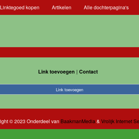
Linktegoed kopen
Artikelen
Alle dochterpagina's
Link toevoegen
Contact
Link toevoegen
ight © 2023 Onderdeel van
BaakmanMedia
&
Vrolijk Internet S