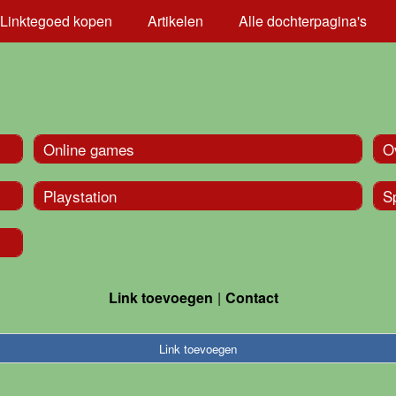
Linktegoed kopen
Artikelen
Alle dochterpagina's
Online games
O
Playstation
Sp
Link toevoegen
Contact
Link toevoegen