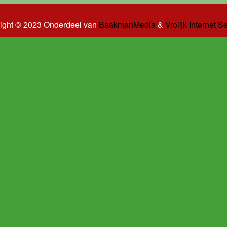
ight © 2023 Onderdeel van
BaakmanMedia
&
Vrolijk Internet S