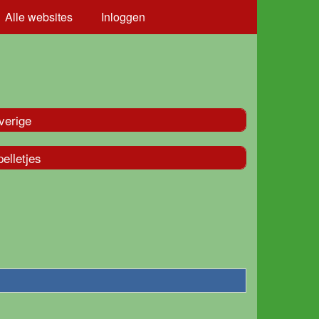
Alle websites
Inloggen
verige
elletjes